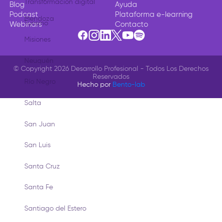
Transformación digital
Blog
Ayuda
Podcast
Plataforma e-learning
Mendoza
Turismo
Webinars
Contacto
Misiones
Neuquén
© Copyright 2026 Desarrollo Profesional - Todos Los Derechos
Reservados
Río Negro
Hecho por
Bento-lab
Salta
San Juan
San Luis
Santa Cruz
Santa Fe
Santiago del Estero