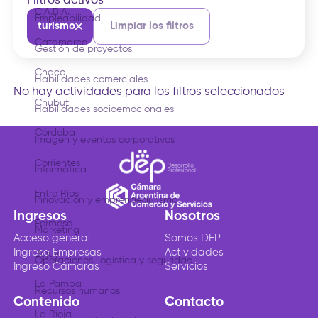
Filtros activos
C.A.B.A.
Empleabilidad
turismo
Limpiar los filtros
Catamarca
Gestión de proyectos
Chaco
Habilidades comerciales
No hay actividades para los filtros seleccionados
Chubut
Habilidades socioemocionales
Córdoba
Imagen y eventos corporativos
Corrientes
Informática
Entre Ríos
Innovación y emprendedurismo
Ingresos
Nosotros
Formosa
Marketing
Acceso general
Somos DEP
Ingreso Empresas
Actividades
Jujuy
Operaciones, logística y seguridad
Ingreso Cámaras
Servicios
La Pampa
Recursos humanos
Contenido
Contacto
La Rioja